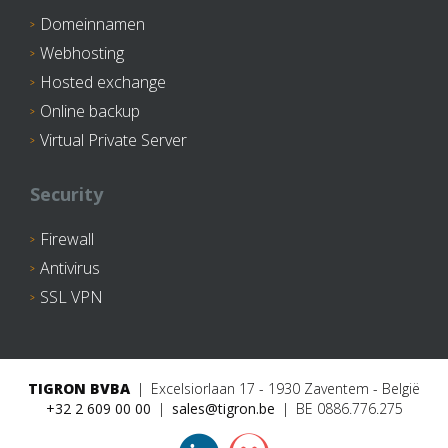
Domeinnamen
Webhosting
Hosted exchange
Online backup
Virtual Private Server
Security
Firewall
Antivirus
SSL VPN
TIGRON BVBA
Excelsiorlaan 17 - 1930 Zaventem - België
+32 2 609 00 00
sales@tigron.be
BE 0886.776.275