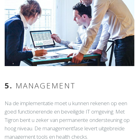
5.
MANAGEMENT
Na de implementatie moet u kunnen rekenen op een
goed functionerende en beveiligde IT omgeving. Met
Tigron bent u zeker van permanente ondersteuning op
hoog niveau. De managementfase levert uitgebreide
management tools en health checks.